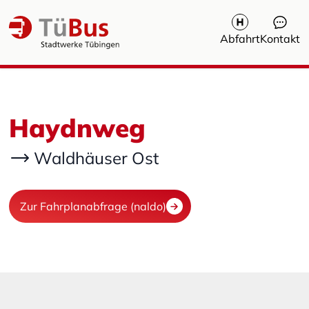
Abfahrt
Kontakt
Haydnweg
Waldhäuser Ost
Zur Fahrplanabfrage (naldo)