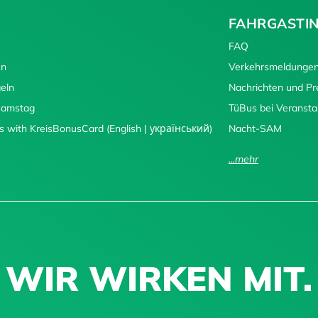
FAHRGASTI
FAQ
en
Verkehrsmeldunge
eln
Nachrichten und P
 Samstag
TüBus bei Veransta
s with KreisBonusCard (English | український)
Nacht-SAM
...mehr
WIR WIRKEN MIT.