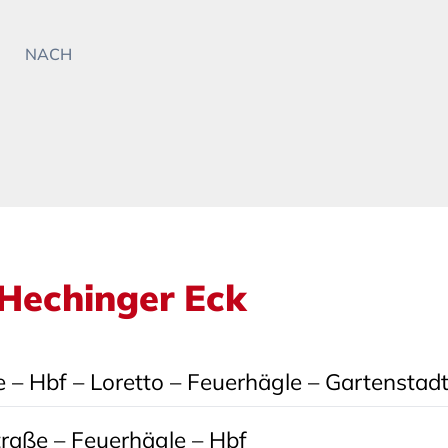
NACH
: Hechinger Eck
– Hbf – Loretto – Feuerhägle – Gartenstad
traße – Feuerhägle – Hbf