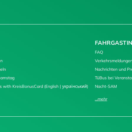
FAHRGASTI
FAQ
en
Verkehrsmeldunge
eln
Nachrichten und P
 Samstag
TüBus bei Veransta
s with KreisBonusCard (English | український)
Nacht-SAM
...mehr