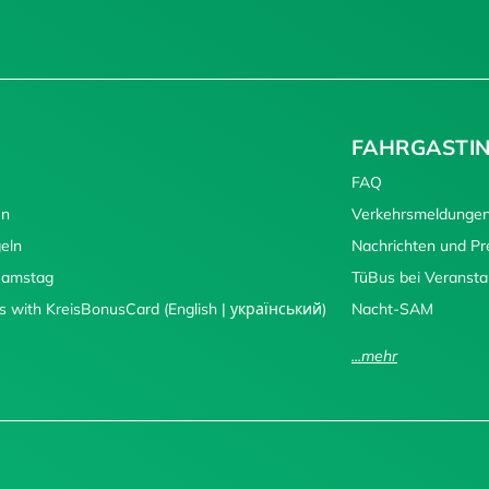
FAHRGASTI
FAQ
en
Verkehrsmeldunge
eln
Nachrichten und P
 Samstag
TüBus bei Veransta
s with KreisBonusCard (English | український)
Nacht-SAM
...mehr