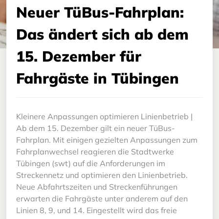
Barrierefreier TüBus
Neuer TüBus-Fahrplan:
Fahrgastrechte
Das ändert sich ab dem
Ticketfreier Samstag im TüBus
15. Dezember für
Fahrgäste in Tübingen
Kleinere Anpassungen optimieren Linienbetrieb |
Ab dem 15. Dezember gilt ein neuer TüBus-
Fahrplan. Mit einigen gezielten Anpassungen zum
Fahrplanwechsel reagieren die Stadtwerke
Tübingen (swt) auf die Anforderungen im
Streckennetz und optimieren den Linienbetrieb.
Neue Abfahrtszeiten und Streckenführungen
erwarten die Fahrgäste unter anderem auf den
Linien 8, 9, und 14. Eingestellt wird das freie