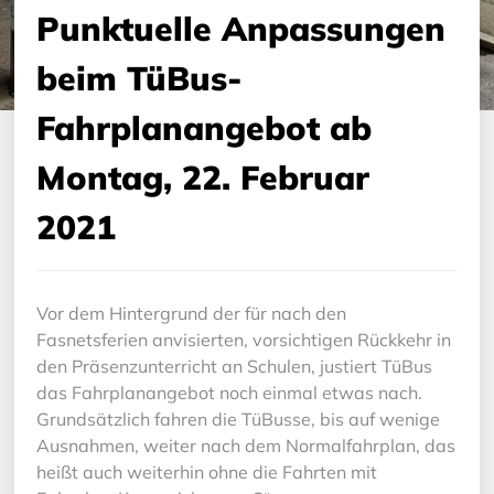
Barrierefreier TüBus
Punktuelle Anpassungen
Fahrgastrechte
beim TüBus-
Ticketfreier Samstag im TüBus
Fahrplanangebot ab
Montag, 22. Februar
2021
Vor dem Hintergrund der für nach den
Fasnetsferien anvisierten, vorsichtigen Rückkehr in
den Präsenzunterricht an Schulen, justiert TüBus
das Fahrplanangebot noch einmal etwas nach.
Grundsätzlich fahren die TüBusse, bis auf wenige
Ausnahmen, weiter nach dem Normalfahrplan, das
heißt auch weiterhin ohne die Fahrten mit